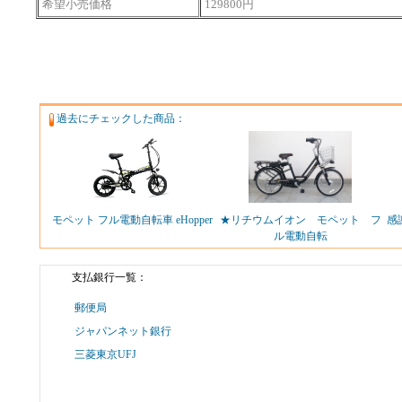
希望小売価格
129800円
過去にチェックした商品：
モペット フル電動自転車 eHopper
★リチウムイオン モペット フ
感
ル電動自転
支払銀行一覧：
郵便局
ジャパンネット銀行
三菱東京UFJ