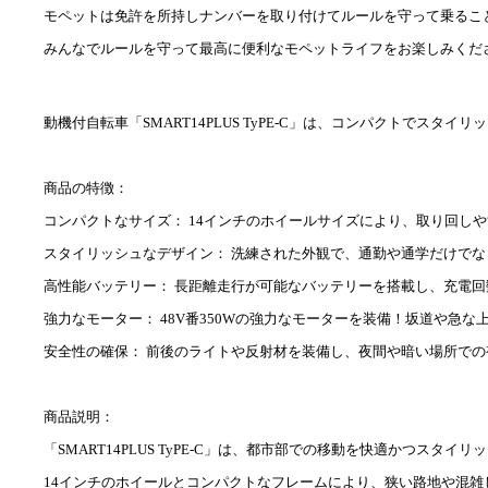
モペットは免許を所持しナンバーを取り付けてルールを守って乗るこ
みんなでルールを守って最高に便利なモペットライフをお楽しみくだ
動機付自転車「SMART14PLUS TyPE-C」は、コンパクトで
商品の特徴：
コンパクトなサイズ： 14インチのホイールサイズにより、取り回し
スタイリッシュなデザイン： 洗練された外観で、通勤や通学だけで
高性能バッテリー： 長距離走行が可能なバッテリーを搭載し、充電
強力なモーター： 48V番350Wの強力なモーターを装備！坂道や急
安全性の確保： 前後のライトや反射材を装備し、夜間や暗い場所で
商品説明：
「SMART14PLUS TyPE-C」は、都市部での移動を快適かつス
14インチのホイールとコンパクトなフレームにより、狭い路地や混