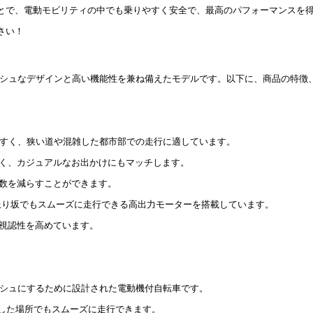
とで、電動モビリティの中でも乗りやすく安全で、最高のパフォーマンスを
さい！
スタイリッシュなデザインと高い機能性を兼ね備えたモデルです。以下に、商品の
やすく、狭い道や混雑した都市部での走行に適しています。
なく、カジュアルなお出かけにもマッチします。
回数を減らすことができます。
な上り坂でもスムーズに走行できる高出力モーターを搭載しています。
の視認性を高めています。
タイリッシュにするために設計された電動機付自転車です。
雑した場所でもスムーズに走行できます。