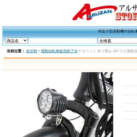
特定小型原動機付自転
当前位置：
全分類
>
電動自転車販売終了分
>
モペット 折り畳み 48Vフル電動自転