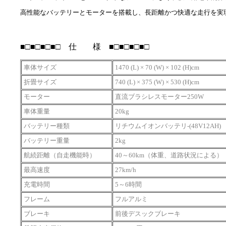
高性能なバッテリーとモーターを搭載し、長距離かつ快適な走行を実
■□■□■□■□ 仕 様 ■□■□■□■□
車体サイズ
1470 (L) × 70 (W) × 102 (H)cm
折畳サイズ
740 (L) × 375 (W) × 530 (H)cm
モーター
直流ブラシレスモーター250W
車体重量
20kg
バッテリー種類
リチウムイオンバッテリ-(48V12AH)
バッテリー重量
2kg
航続距離（自走機能時）
40～60km（体重、道路状況による）
最高速度
27km/h
充電時間
5～6時間
フレーム
フルアルミ
ブレーキ
前後デスックブレーキ