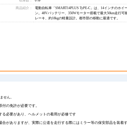
在庫数：
0 件
商品紹介：
電動自転車「SMART14PLUS TyPE-C」は、14インチの
ン。48Vバッテリー、350Wモーター搭載で最大50km走行
レーキ、約18kgの軽量設計。都市部の移動に最適です。
ません。
原付の免許が必要です。
する必要があり、ヘルメットの着用が必修です
場合がありますが、実際に公道を走行する際にはミラー等の保安部品を装着