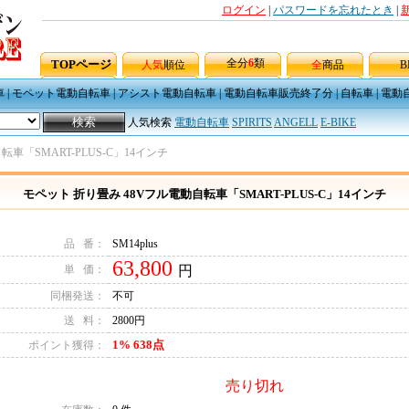
ログイン
|
パスワードを忘れたとき
|
全分
6
類
TOPページ
人気
順位
全
商品
B
車
|
モペット電動自転車
|
アシスト電動自転車
|
電動自転車販売終了分
|
自転車
|
電動
人気検索
電動自転車
SPIRITS
ANGELL
E-BIKE
車「SMART-PLUS-C」14インチ
モペット 折り畳み 48Vフル電動自転車「SMART-PLUS-C」14インチ
品 番：
SM14plus
63,800
単 価：
円
同梱発送：
不可
送 料：
2800円
1% 638点
ポイント獲得：
売り切れ