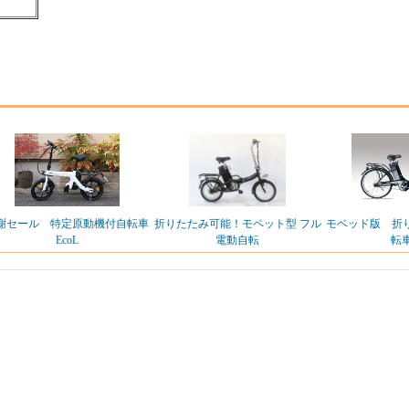
謝セール 特定原動機付自転車
折りたたみ可能！モペット型 フル
モベッド版 折
EcoL
電動自転
転車