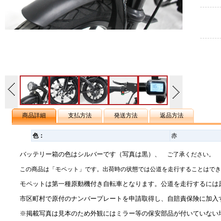
商品詳細
支払方法
発送方法
返品方法
色：
赤
バッテリー箱の色はシルバーです（写真は黒）、
ご了承ください。
この商品は「モペット」です。出荷時の状態では公道を走行することはでき
モペットは第一種原動機付き自転車となります。公道を走行するには
市区町村で原付のナンバープレートを申請取得し、自賠責保険に加入
※掲載写真は見本のため外観にはミラー等の保安部品が付いていない