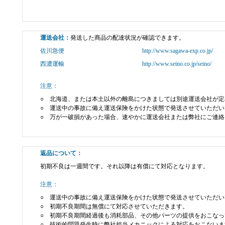
運送会社：
発送した商品の配達状況が確認できます。
佐川急便
http://www.sagawa-exp.co.jp/
西濃運輸
http://www.seino.co.jp/seino/
注意：
○ 北海道、または本土以外の離島につきましては別途運送会社が
○ 運送中の事故に備え運送保険をかけた状態で発送させていただい
○ 万が一破損があった場合、速やかに運送会社または弊社にご連絡
返品について：
初期不良は一週間です。それ以降は有償にて対応となります。
注意：
○ 運送中の事故に備え運送保険をかけた状態で発送させていただい
○ 初期不良期間は無償にて対応させていただきます。
○ 初期不良期間経過後も消耗部品、その他パーツの提供をおこなっ
○ 技術的問題発生時に弊社担当メカニックによる対応をおこないま