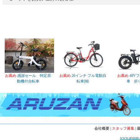
お薦め
感謝セール 特定原
お薦め
26インチ フル電動自
お薦め
48V
動機付自転車
転車[軽
車 折
会社概要
|
スタッフ募集
|
www.aruzan.c