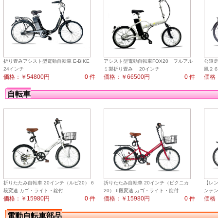
折り畳みアシスト型電動自転車 E-BIKE
アシスト型電動自転車FOX20 フルアル
公道
24インチ
ミ製折り畳み 20インチ
風２６
価格：￥54800円
0 件
価格：￥66500円
0 件
価格：
自転車
折りたたみ自転車 20インチ（ルピ20） 6
折りたたみ自転車 20インチ（ビクニカ
【レン
段変速 カゴ・ライト・錠付
20） 6段変速 カゴ・ライト・錠付
ンテン
価格：￥15980円
0 件
価格：￥15980円
0 件
価格：
電動自転車部品