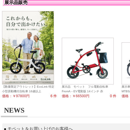
展示品販売
【数量限定アウトレット】EcoLink 特定
展示品 モペット フル電動自転車
展示車
小型原動機付自転車 16歳以上
FromA－EV電動版 14インチ 赤
MTBS
価格：￥97800円
6 件
価格：￥66500円
0 件
価格：
NEWS
●
モペットをお買い上げのお客様へ