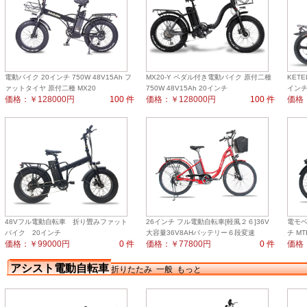
電動バイク 20インチ 750W 48V15Ah フ
MX20-Y ペダル付き電動バイク 原付二種
KET
ァットタイヤ 原付二種 MX20
750W 48V15Ah 20インチ
インチ
価格：￥128000円
100 件
価格：￥128000円
100 件
価格：
48Vフル電動自転車 折り畳みファット
26インチ フル電動自転車[軽風２６]36V
電モベ
バイク 20インチ
大容量36V8AHバッテリー６段変速
チ MT
価格：￥99000円
0 件
価格：￥77800円
0 件
価格：
アシスト電動自転車
折りたたみ
一般
もっと