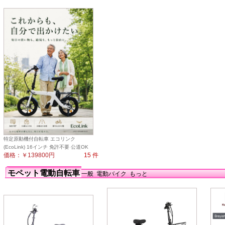
特定原動機付自転車 エコリンク
(EcoLink) 16インチ 免許不要 公道OK
価格：￥139800円
15 件
モペット電動自転車
一般
電動バイク
もっと