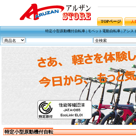
TOPページ
人
特定小型原動機付自転車
|
モペット電動自転車
|
アシス
特定小型原動機付自転