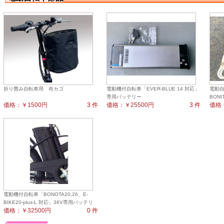
折り畳み自転車用 布カゴ
電動機付自転車「EVER-BLUE 14 対応」
電動自
専用バッテリー
BON
価格：￥1500円
3 件
価格：￥25500円
3 件
価格
電動機付自転車「BONOTA20,26、E-
BIKE20-plus-L 対応」36V専用バッテリ
価格：￥32500円
0 件
ー